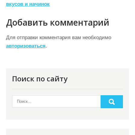
вкусов и начинок
и
г
Добавить комментарий
а
ц
Для отправки комментария вам необходимо
авторизоваться
.
и
я
п
о
Поиск по сайту
з
а
п
и
с