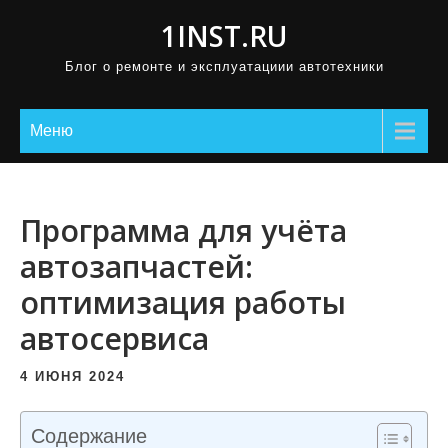
П
1INST.RU
р
Блог о ремонте и эксплуатациии автотехники
о
м
о
Меню
т
а
т
Программа для учёта
ь
автозапчастей:
к
оптимизация работы
с
о
автосервиса
д
е
4 ИЮНЯ 2024
р
ж
Содержание