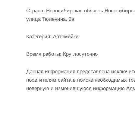
и
Страна:
Новосибирская область Новосибирск 
м
улица Тюленина, 2а
о
м
Категория:
Автомойки
у
Время работы:
Круглосуточно
Данная информация представлена исключит
посетителям сайта в поиске необходимых тов
неверную и изменившуюся информацию Админ