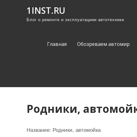
П
1INST.RU
р
Блог о ремонте и эксплуатациии автотехники
о
м
о
Главная
Обозреваем автомир
т
а
т
ь
к
с
о
Родники, автомой
д
е
р
Название:
Родники, автомойка
ж