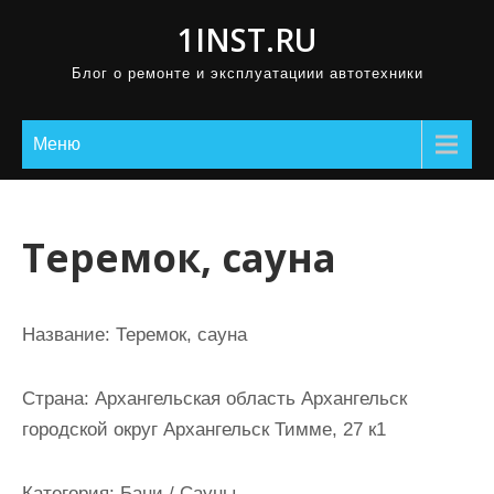
П
1INST.RU
р
Блог о ремонте и эксплуатациии автотехники
о
м
о
Меню
т
а
т
Теремок, сауна
ь
к
с
Название:
Теремок, сауна
о
д
Страна:
Архангельская область Архангельск
е
городской округ Архангельск Тимме, 27 к1
р
ж
Категория:
Бани / Сауны