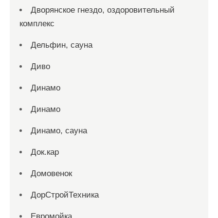
Дворянское гнездо, оздоровительный
комплекс
Дельфин, сауна
Диво
Динамо
Динамо
Динамо, сауна
Док.кар
Домовенок
ДорСтройТехника
Евромойка