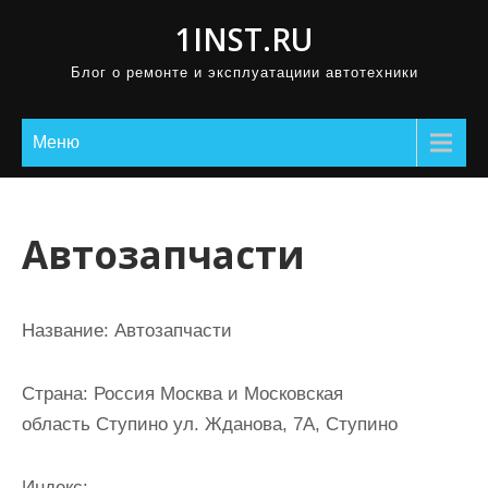
П
1INST.RU
р
Блог о ремонте и эксплуатациии автотехники
о
м
о
Меню
т
а
т
Автозапчасти
ь
к
с
Название:
Автозапчасти
о
д
Страна:
Россия Москва и Московская
е
область Ступино ул. Жданова, 7А, Ступино
р
ж
Индекс: