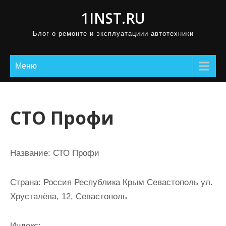
П
1INST.RU
р
Блог о ремонте и эксплуатациии автотехники
о
м
о
Меню
т
а
т
СТО Профи
ь
к
с
Название:
СТО Профи
о
д
Страна:
Россия Республика Крым Севастополь ул.
е
Хрусталёва, 12, Севастополь
р
ж
Индекс: