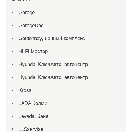
Garage
GarageDoc
Goldenbay, банный комплекс
Hi-Fi Мастер
Hyundai КлючАвто, автоцентр
Hyundai КлючАвто, автоцентр
Kross
LADA Колми
Levada, баня
LLSservise