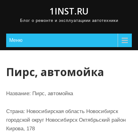
П
1INST.RU
р
Блог о ремонте и эксплуатациии автотехники
о
м
о
Меню
т
а
т
Пирс, автомойка
ь
к
с
Название:
Пирс, автомойка
о
д
Страна:
Новосибирская область Новосибирск
е
городской округ Новосибирск Октябрьский район
р
Кирова, 178
ж