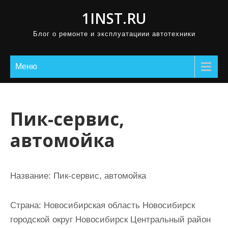
П
1INST.RU
р
Блог о ремонте и эксплуатациии автотехники
о
м
о
Меню
т
а
т
Пик-сервис,
ь
автомойка
к
с
о
Название:
Пик-сервис, автомойка
д
е
Страна:
Новосибирская область Новосибирск
р
городской округ Новосибирск Центральный район
ж