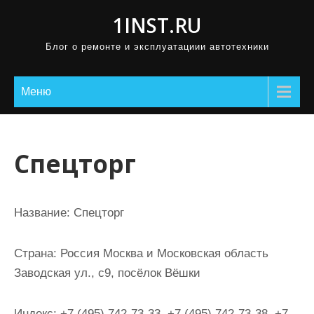
П
1INST.RU
р
Блог о ремонте и эксплуатациии автотехники
о
м
о
Меню
т
а
т
Спецторг
ь
к
с
Название:
Спецторг
о
д
Страна:
Россия Москва и Московская область
е
Заводская ул., с9, посёлок Вёшки
р
ж
Индекс:
+7 (495) 742-73-33, +7 (495) 742-73-38, +7