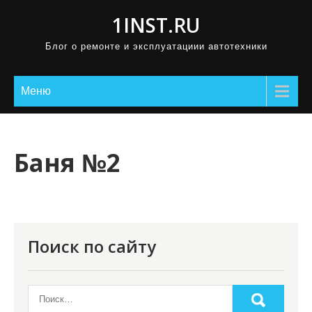
П
1INST.RU
р
Блог о ремонте и эксплуатациии автотехники
о
м
о
Меню
т
а
т
Баня №2
ь
к
с
о
Поиск по сайту
д
е
р
ж