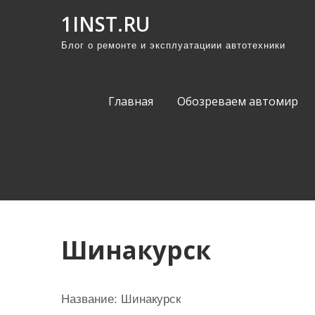
П
1INST.RU
р
Блог о ремонте и эксплуатациии автотехники
о
м
о
Главная
Обозреваем автомир
т
а
т
ь
к
с
о
Шинакурск
д
е
р
Название:
Шинакурск
ж