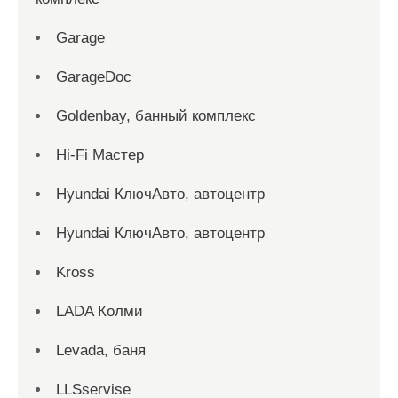
Garage
GarageDoc
Goldenbay, банный комплекс
Hi-Fi Мастер
Hyundai КлючАвто, автоцентр
Hyundai КлючАвто, автоцентр
Kross
LADA Колми
Levada, баня
LLSservise