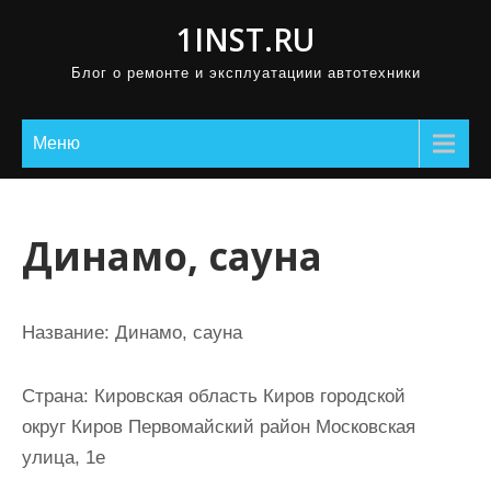
П
1INST.RU
р
Блог о ремонте и эксплуатациии автотехники
о
м
о
Меню
т
а
т
Динамо, сауна
ь
к
с
Название:
Динамо, сауна
о
д
Страна:
Кировская область Киров городской
е
округ Киров Первомайский район Московская
р
улица, 1е
ж