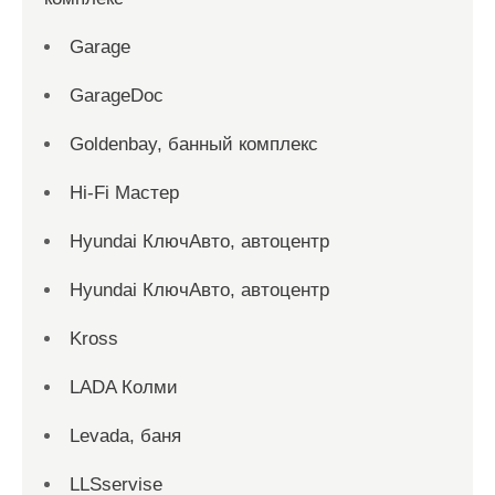
Garage
GarageDoc
Goldenbay, банный комплекс
Hi-Fi Мастер
Hyundai КлючАвто, автоцентр
Hyundai КлючАвто, автоцентр
Kross
LADA Колми
Levada, баня
LLSservise