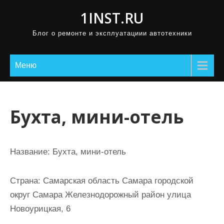
П
1INST.RU
р
Блог о ремонте и эксплуатациии автотехники
о
м
о
Меню
т
а
т
Бухта, мини-отель
ь
к
с
Название:
Бухта, мини-отель
о
д
Страна:
Самарская область Самара городской
е
округ Самара Железнодорожный район улица
р
Новоурицкая, 6
ж