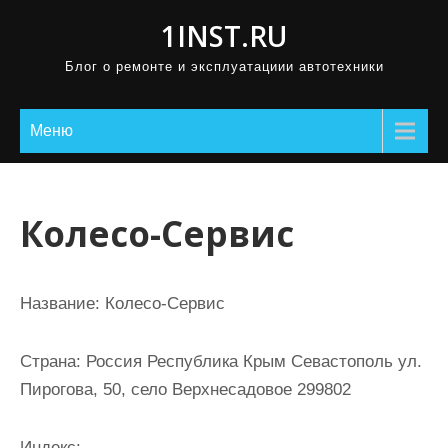
П
1INST.RU
р
Блог о ремонте и эксплуатациии автотехники
о
м
о
Меню
т
а
т
Колесо-Сервис
ь
к
с
Название:
Колесо-Сервис
о
д
Страна:
Россия Республика Крым Севастополь ул.
е
Пирогова, 50, село Верхнесадовое 299802
р
ж
Индекс: