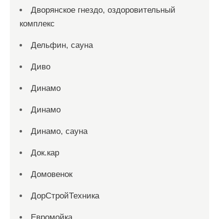
Дворянское гнездо, оздоровительный
комплекс
Дельфин, сауна
Диво
Динамо
Динамо
Динамо, сауна
Док.кар
Домовенок
ДорСтройТехника
Евромойка