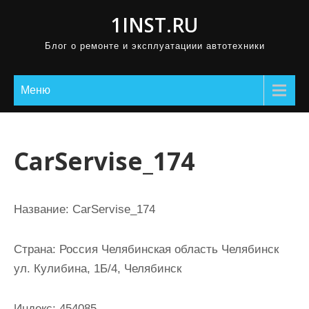
П
1INST.RU
р
Блог о ремонте и эксплуатациии автотехники
о
м
о
Меню
т
а
т
CarServise_174
ь
к
с
Название:
CarServise_174
о
д
Страна:
Россия Челябинская область Челябинск
е
ул. Кулибина, 1Б/4, Челябинск
р
ж
Индекс:
454085