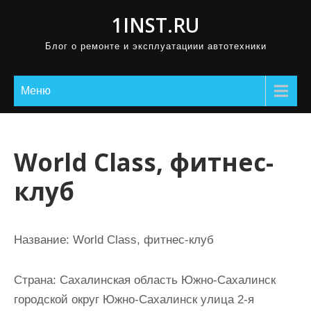
П
1INST.RU
р
Блог о ремонте и эксплуатациии автотехники
о
м
о
Меню
т
а
т
World Class, фитнес-
ь
клуб
к
с
о
Название:
World Class, фитнес-клуб
д
е
Страна:
Сахалинская область Южно-Сахалинск
р
городской округ Южно-Сахалинск улица 2-я
ж