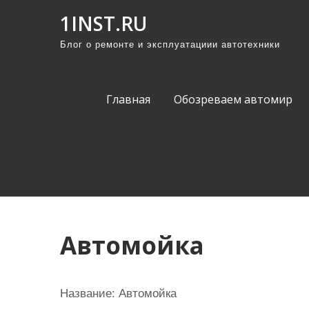
П
1INST.RU
р
Блог о ремонте и эксплуатациии автотехники
о
м
о
Главная
Обозреваем автомир
т
а
т
ь
к
с
о
Автомойка
д
е
р
Название:
Автомойка
ж