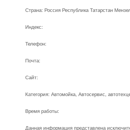
и
Страна:
Россия Республика Татарстан Мензели
м
о
Индекс:
м
у
Телефон:
Почта:
Cайт:
Категория:
Автомойка, Автосервис, автотехц
Время работы:
Данная информация представлена исключит