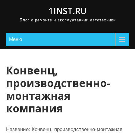
П
1INST.RU
р
Блог о ремонте и эксплуатациии автотехники
о
м
о
Меню
т
а
т
Конвенц,
ь
производственно-
к
с
монтажная
о
компания
д
е
р
Название:
Конвенц, производственно-монтажная
ж