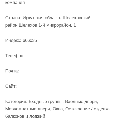
компания
и
м
Страна:
Иркутская область Шелеховский
о
район Шелехов 1-й микрорайон, 1
м
у
Индекс:
666035
Телефон:
Почта:
Cайт:
Категория:
Входные группы, Входные двери,
Межкомнатные двери, Окна, Остекление / отделка
балконов и лоджий