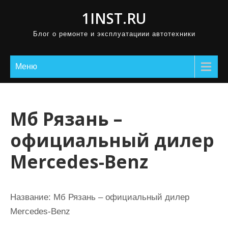
П
1INST.RU
р
Блог о ремонте и эксплуатациии автотехники
о
м
о
Меню
т
а
т
Мб Рязань –
ь
официальный дилер
к
с
Mercedes-Benz
о
д
е
Название:
Мб Рязань – официальный дилер
р
Mercedes-Benz
ж