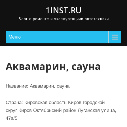
П
1INST.RU
р
Блог о ремонте и эксплуатациии автотехники
о
м
о
Меню
т
а
т
Аквамарин, сауна
ь
к
с
Название:
Аквамарин, сауна
о
д
Страна:
Кировская область Киров городской
е
округ Киров Октябрьский район Луганская улица,
р
47а/5
ж