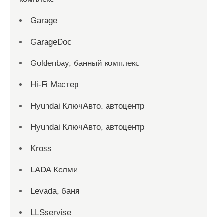
Garage
GarageDoc
Goldenbay, банный комплекс
Hi-Fi Мастер
Hyundai КлючАвто, автоцентр
Hyundai КлючАвто, автоцентр
Kross
LADA Колми
Levada, баня
LLSservise