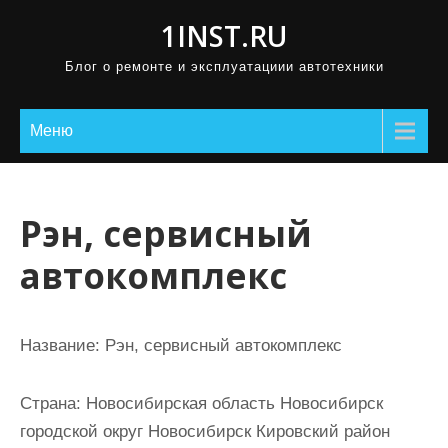
П
1INST.RU
р
Блог о ремонте и эксплуатациии автотехники
о
м
о
Меню
т
а
т
Рэн, сервисный
ь
автокомплекс
к
с
о
Название:
Рэн, сервисный автокомплекс
д
е
Страна:
Новосибирская область Новосибирск
р
городской округ Новосибирск Кировский район
ж