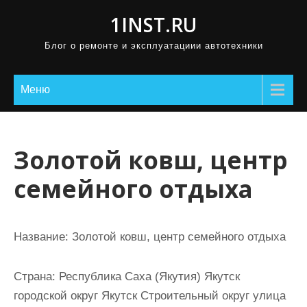
П
1INST.RU
р
Блог о ремонте и эксплуатациии автотехники
о
м
о
Меню
т
а
т
Золотой ковш, центр
ь
семейного отдыха
к
с
о
Название:
Золотой ковш, центр семейного отдыха
д
е
Страна:
Республика Саха (Якутия) Якутск
р
городской округ Якутск Строительный округ улица
ж