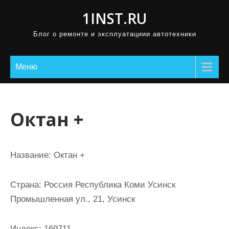
П
1INST.RU
р
Блог о ремонте и эксплуатациии автотехники
о
м
о
Меню
т
а
т
Октан +
ь
к
с
Название:
Октан +
о
д
Страна:
Россия Республика Коми Усинск
е
Промышленная ул., 21, Усинск
р
ж
Индекс:
169711