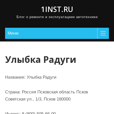
П
1INST.RU
р
Блог о ремонте и эксплуатациии автотехники
о
м
о
Меню
т
а
т
Улыбка Радуги
ь
к
с
Название:
Улыбка Радуги
о
д
Страна:
Россия Псковская область Псков
е
Советская ул., 1/3, Псков 180000
р
ж
Индекс:
8 (800) 505-66-00