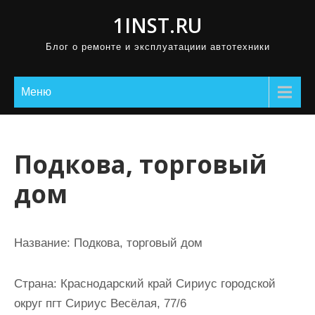
П
1INST.RU
р
Блог о ремонте и эксплуатациии автотехники
о
м
о
Меню
т
а
т
Подкова, торговый
ь
дом
к
с
о
Название:
Подкова, торговый дом
д
е
Страна:
Краснодарский край Сириус городской
р
округ пгт Сириус Весёлая, 77/6
ж