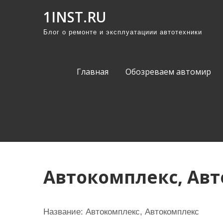
П
1INST.RU
р
Блог о ремонте и эксплуатациии автотехники
о
м
о
Главная
Обозреваем автомир
т
а
т
ь
к
с
о
Автокомплекс, Ав
д
е
р
Название:
Автокомплекс, Автокомплекс
ж