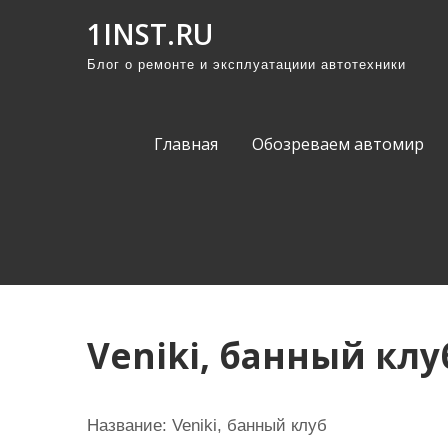
П
1INST.RU
р
Блог о ремонте и эксплуатациии автотехники
о
м
о
Главная
Обозреваем автомир
т
а
т
ь
к
с
о
Veniki, банный клу
д
е
р
Название:
Veniki, банный клуб
ж