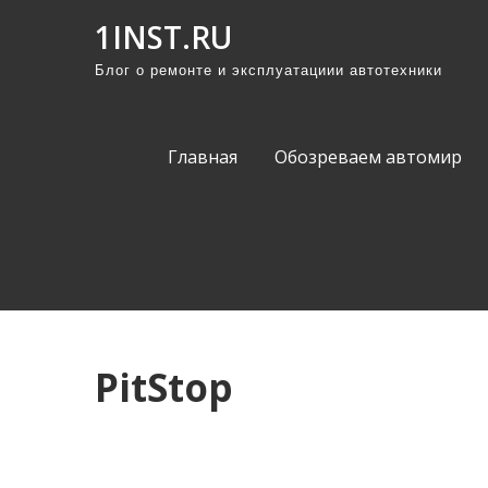
П
1INST.RU
р
Блог о ремонте и эксплуатациии автотехники
о
м
о
Главная
Обозреваем автомир
т
а
т
ь
к
с
о
PitStop
д
е
р
ж