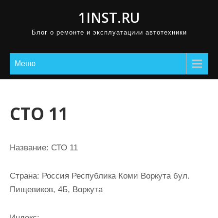
П
1INST.RU
р
Блог о ремонте и эксплуатациии автотехники
о
м
о
Меню
т
а
т
СТО 11
ь
к
с
Название:
СТО 11
о
д
Страна:
Россия Республика Коми Воркута бул.
е
Пищевиков, 4Б, Воркута
р
ж
Индекс: