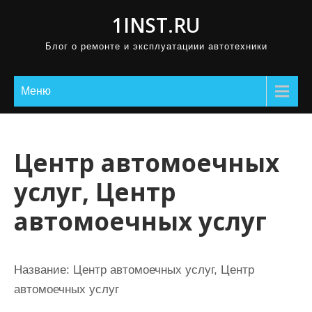
П
1INST.RU
р
Блог о ремонте и эксплуатациии автотехники
о
м
о
Меню
т
а
т
Центр автомоечных
ь
услуг, Центр
к
с
автомоечных услуг
о
д
е
Название:
Центр автомоечных услуг, Центр
р
автомоечных услуг
ж