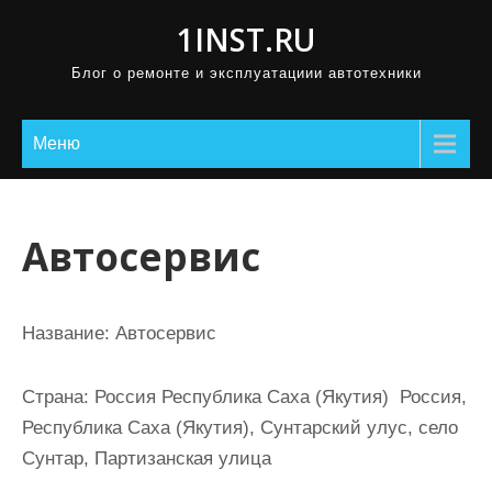
П
1INST.RU
р
Блог о ремонте и эксплуатациии автотехники
о
м
о
Меню
т
а
т
Автосервис
ь
к
с
Название:
Автосервис
о
д
Страна:
Россия Республика Саха (Якутия) Россия,
е
Республика Саха (Якутия), Сунтарский улус, село
р
Сунтар, Партизанская улица
ж