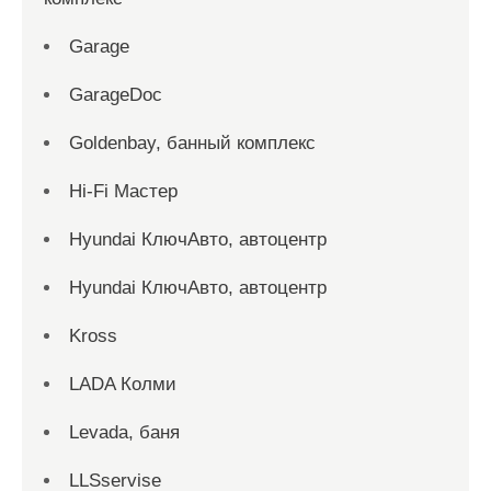
Garage
GarageDoc
Goldenbay, банный комплекс
Hi-Fi Мастер
Hyundai КлючАвто, автоцентр
Hyundai КлючАвто, автоцентр
Kross
LADA Колми
Levada, баня
LLSservise