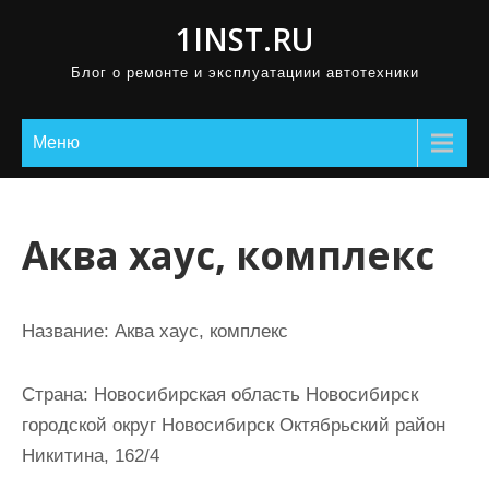
П
1INST.RU
р
Блог о ремонте и эксплуатациии автотехники
о
м
о
Меню
т
а
т
Аква хаус, комплекс
ь
к
с
Название:
Аква хаус, комплекс
о
д
Страна:
Новосибирская область Новосибирск
е
городской округ Новосибирск Октябрьский район
р
Никитина, 162/4
ж