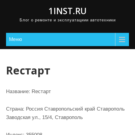
П
1INST.RU
р
Блог о ремонте и эксплуатациии автотехники
о
м
о
Меню
т
а
т
Reстарт
ь
к
с
Название:
Reстарт
о
д
Страна:
Россия Ставропольский край Ставрополь
е
Заводская ул., 15/4, Ставрополь
р
ж
Индекс:
355008