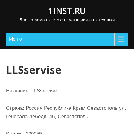
П
1INST.RU
р
Блог о ремонте и эксплуатациии автотехники
о
м
о
Меню
т
а
т
LLSservise
ь
к
с
Название:
LLSservise
о
д
Страна:
Россия Республика Крым Севастополь ул.
е
Генерала Лебедя, 46, Севастополь
р
ж
Индекс:
299055