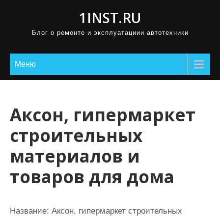
П
1INST.RU
р
Блог о ремонте и эксплуатациии автотехники
о
м
о
Меню
т
а
т
Аксон, гипермаркет
ь
строительных
к
с
материалов и
о
товаров для дома
д
е
р
Название:
Аксон, гипермаркет строительных
ж