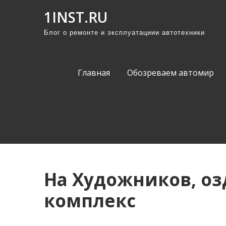
П
1INST.RU
р
Блог о ремонте и эксплуатациии автотехники
о
м
о
Главная
Обозреваем автомир
т
а
т
ь
к
с
о
На Художников, о
д
е
комплекс
р
ж