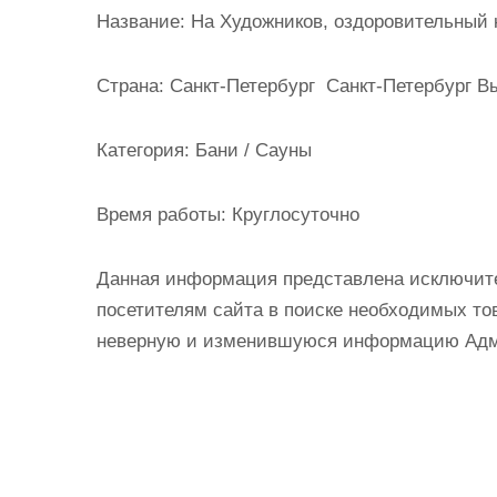
и
Название:
На Художников, оздоровительный 
м
о
Страна:
Санкт-Петербург Санкт-Петербург Вы
м
у
Категория:
Бани / Сауны
Время работы:
Круглосуточно
Данная информация представлена исключит
посетителям сайта в поиске необходимых тов
неверную и изменившуюся информацию Админ