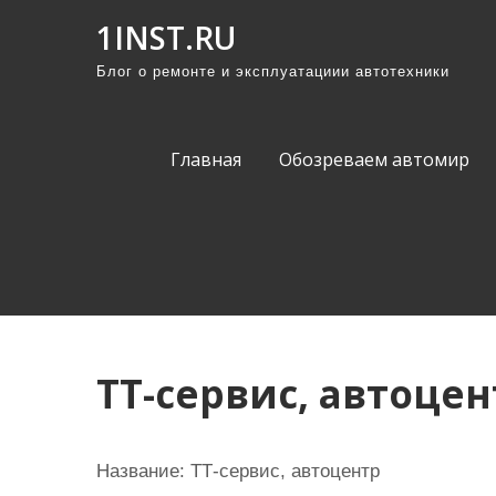
П
1INST.RU
р
Блог о ремонте и эксплуатациии автотехники
о
м
о
Главная
Обозреваем автомир
т
а
т
ь
к
с
о
ТТ-cервис, автоцен
д
е
р
Название:
ТТ-cервис, автоцентр
ж