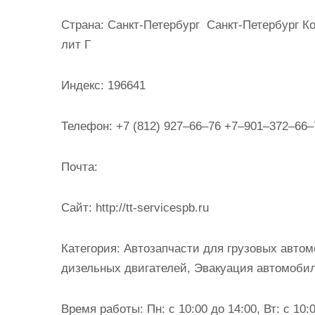
и
Страна:
Санкт-Петербург Санкт-Петербург Ко
м
лит Г
о
м
Индекс:
196641
у
Телефон:
+7 (812) 927‒66‒76 +7‒901‒372‒66
Почта:
Cайт:
http://tt-servicespb.ru
Категория:
Автозапчасти для грузовых автом
дизельных двигателей, Эвакуация автомоби
Время работы:
Пн: с 10:00 до 14:00, Вт: с 10:0