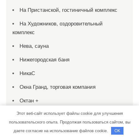
На Пристанской, гостиничный комплекс
На Художников, оздоровительный
комплекс
Нева, сауна
Нижегородская баня
НикаС
Окна Гранд, торговая компания
Октан +
Этот веб-сайт использует файлы cookie для улучшения
Оптима порте, фабрика дверей
пользовательского опыта. Продолжая пользоваться сайтом, вы
Оскар, автомойка и шиномонтажная
даете согласие на использование файлов cookie.
OK
мастерская