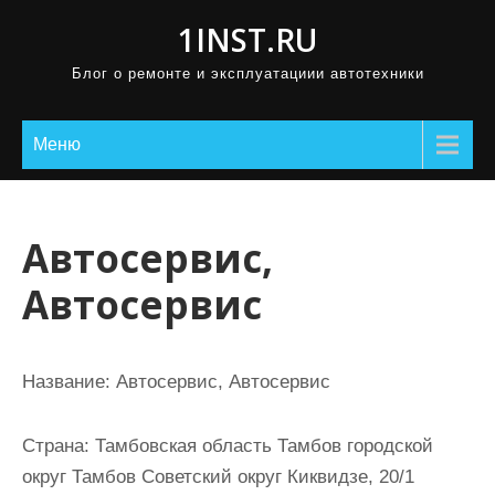
П
1INST.RU
р
Блог о ремонте и эксплуатациии автотехники
о
м
о
Меню
т
а
т
Автосервис,
ь
Автосервис
к
с
о
Название:
Автосервис, Автосервис
д
е
Страна:
Тамбовская область Тамбов городской
р
округ Тамбов Советский округ Киквидзе, 20/1
ж