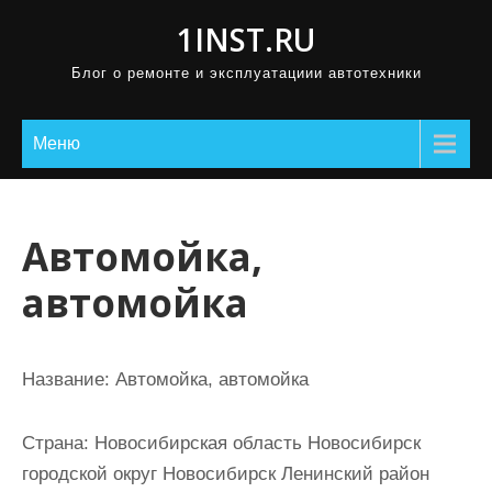
П
1INST.RU
р
Блог о ремонте и эксплуатациии автотехники
о
м
о
Меню
т
а
т
Автомойка,
ь
автомойка
к
с
о
Название:
Автомойка, автомойка
д
е
Страна:
Новосибирская область Новосибирск
р
городской округ Новосибирск Ленинский район
ж