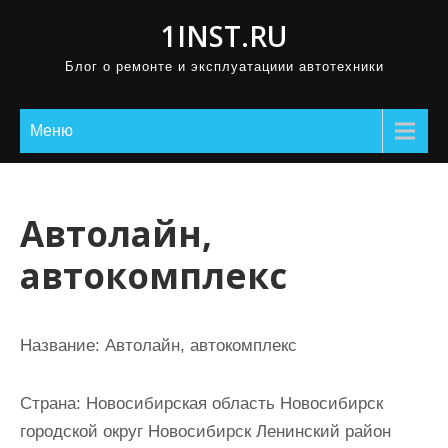
П
1INST.RU
р
Блог о ремонте и эксплуатациии автотехники
о
м
о
Меню
т
а
т
Автолайн,
ь
автокомплекс
к
с
о
Название:
Автолайн, автокомплекс
д
е
Страна:
Новосибирская область Новосибирск
р
городской округ Новосибирск Ленинский район
ж