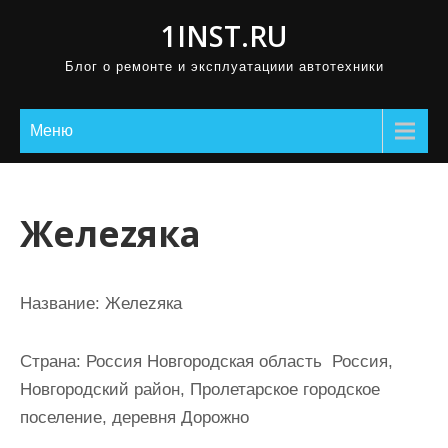
П
1INST.RU
р
Блог о ремонте и эксплуатациии автотехники
о
м
о
Меню
т
а
т
Желеzяка
ь
к
с
Название:
Желеzяка
о
д
Страна:
Россия Новгородская область Россия,
е
Новгородский район, Пролетарское городское
р
поселение, деревня Дорожно
ж