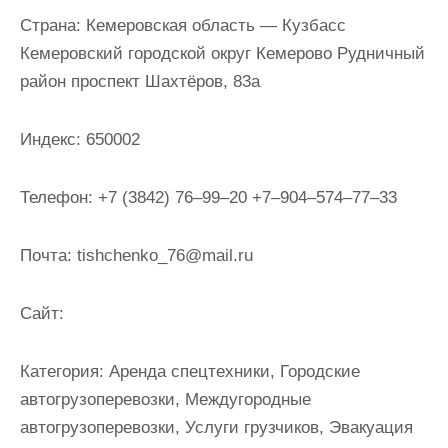
и
Страна:
Кемеровская область — Кузбасс
м
Кемеровский городской округ Кемерово Рудничный
о
район проспект Шахтёров, 83а
м
у
Индекс:
650002
Телефон:
+7 (3842) 76‒99‒20 +7‒904‒574‒77‒33
Почта:
tishchenko_76@mail.ru
Cайт:
Категория:
Аренда спецтехники, Городские
автогрузоперевозки, Междугородные
автогрузоперевозки, Услуги грузчиков, Эвакуация