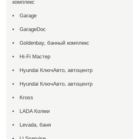
комплекс
Garage
GarageDoc
Goldenbay, банный комплекс
Hi-Fi Мастер
Hyundai КлючАвто, автоцентр
Hyundai КлючАвто, автоцентр
Kross
LADA Колми
Levada, баня
LLSservise