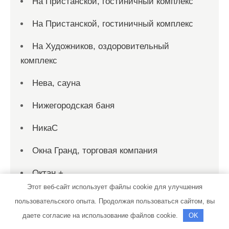
На Пристанской, гостиничный комплекс
На Пристанской, гостиничный комплекс
На Художников, оздоровительный
комплекс
Нева, сауна
Нижегородская баня
НикаС
Окна Гранд, торговая компания
Октан +
Этот веб-сайт использует файлы cookie для улучшения
Оптима порте, фабрика дверей
пользовательского опыта. Продолжая пользоваться сайтом, вы
даете согласие на использование файлов cookie.
OK
Оскар, автомойка и шиномонтажная