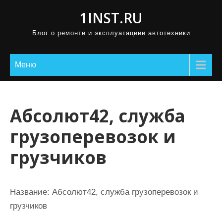
П
1INST.RU
р
Блог о ремонте и эксплуатациии автотехники
о
м
о
Меню
т
а
т
Абсолют42, служба
ь
грузоперевозок и
к
с
грузчиков
о
д
е
Название:
Абсолют42, служба грузоперевозок и
р
грузчиков
ж