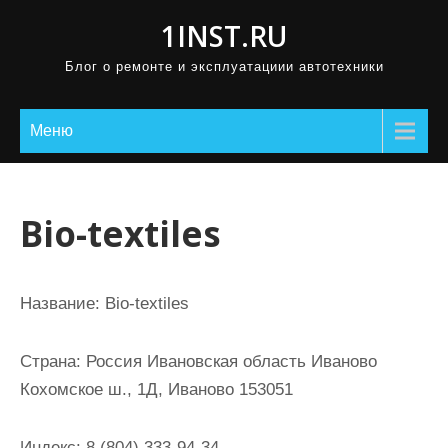
П
1INST.RU
р
Блог о ремонте и эксплуатациии автотехники
о
м
о
Меню
т
а
т
Bio-textiles
ь
к
с
Название:
Bio-textiles
о
д
Страна:
Россия Ивановская область Иваново
е
Кохомское ш., 1Д, Иваново 153051
р
ж
Индекс:
8 (804) 333-94-34