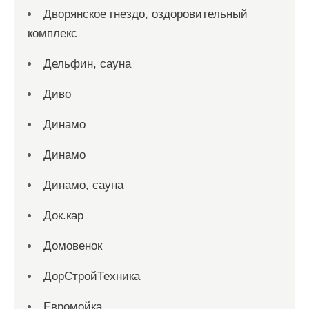
Дворянское гнездо, оздоровительный
комплекс
Дельфин, сауна
Диво
Динамо
Динамо
Динамо, сауна
Док.кар
Домовенок
ДорСтройТехника
Евромойка