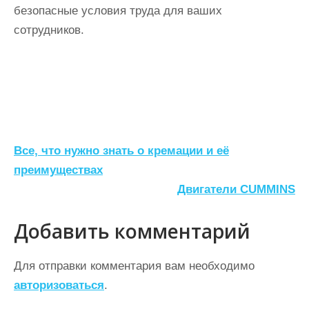
безопасные условия труда для ваших
сотрудников.
Н
Все, что нужно знать о кремации и её
а
преимуществах
Двигатели CUMMINS
в
и
Добавить комментарий
г
а
Для отправки комментария вам необходимо
ц
авторизоваться
.