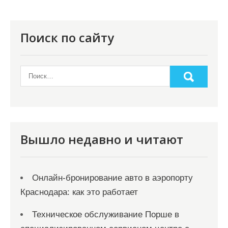
и
я
п
Поиск по сайту
о
з
а
п
и
с
Вышло недавно и читают
я
м
Онлайн‑бронирование авто в аэропорту
Краснодара: как это работает
Техническое обслуживание Порше в