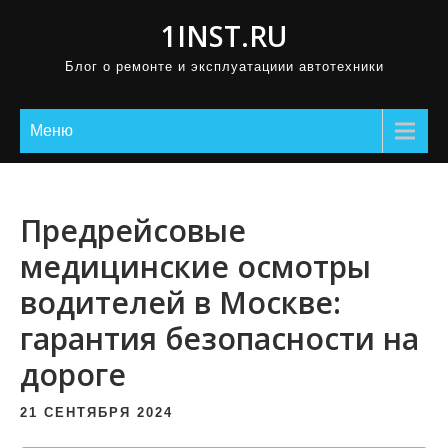
П
1INST.RU
р
Блог о ремонте и эксплуатациии автотехники
о
м
о
Меню
т
а
т
Предрейсовые
ь
медицинские осмотры
к
водителей в Москве:
с
о
гарантия безопасности на
д
дороге
е
р
21 СЕНТЯБРЯ 2024
ж