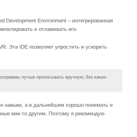
ted
D
evelopment
E
nvironment – интегрированная
компилировать и отлаживать его.
VR. Эта IDE позволяет упростить и ускорить
рограммы лучше прописывать вручную, без каких-
е навыки, а в дальнейшем хорошо понимать и
нные кем-то другим. Поэтому я рекомендую