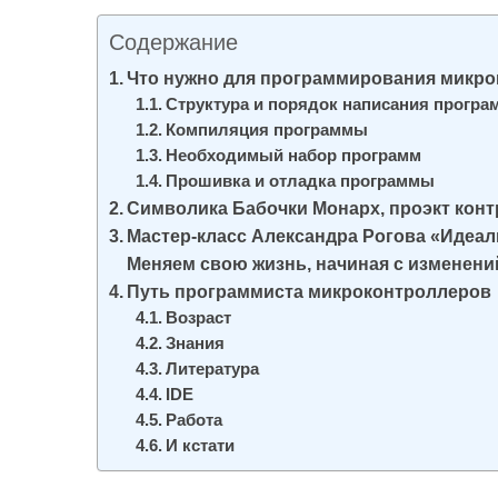
и
Содержание
м
о
Что нужно для программирования микрок
Структура и порядок написания прогр
м
Компиляция программы
у
Необходимый набор программ
Прошивка и отладка программы
Символика Бабочки Монарх, проэкт конт
Мастер-класс Александра Рогова «Идеал
Меняем свою жизнь, начиная с изменени
Путь программиста микроконтроллеров
Возраст
Знания
Литература
IDE
Работа
И кстати