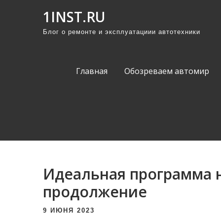
П
1INST.RU
р
Блог о ремонте и эксплуатациии автотехники
о
м
о
Главная
Обозреваем автомир
т
а
т
ь
к
с
о
Идеальная программа н
д
е
продолжение
р
9 ИЮНЯ 2023
ж