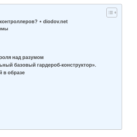
онтроллеров? ⋆ diodov.net
аммы
роля над разумом
ьный базовый гардероб-конструктор».
й в образе