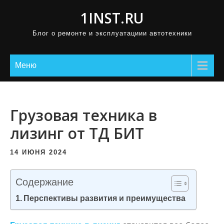
П
1INST.RU
р
Блог о ремонте и эксплуатациии автотехники
о
м
о
Меню
т
а
т
Грузовая техника в
ь
лизинг от ТД БИТ
к
с
14 ИЮНЯ 2024
о
д
Содержание
е
Перспективы развития и преимущества
р
ж