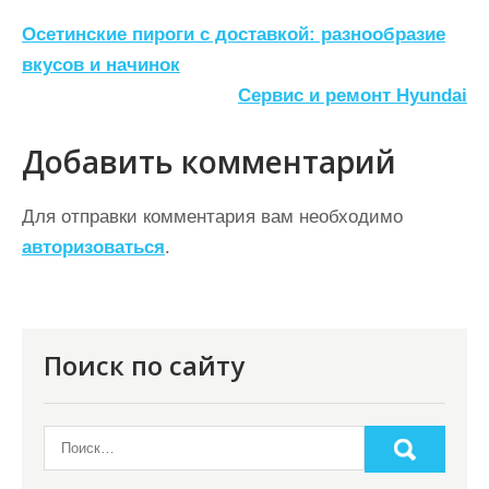
Н
Осетинские пироги с доставкой: разнообразие
а
вкусов и начинок
Сервис и ремонт Hyundai
в
и
Добавить комментарий
г
а
Для отправки комментария вам необходимо
ц
авторизоваться
.
и
я
п
Поиск по сайту
о
з
а