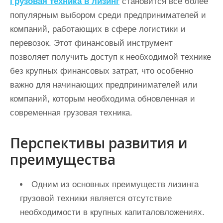
Грузовая техника в лизинг
становится все более
и
популярным выбором среди предпринимателей и
м
компаний, работающих в сфере логистики и
о
перевозок. Этот финансовый инструмент
м
позволяет получить доступ к необходимой технике
у
без крупных финансовых затрат, что особенно
важно для начинающих предпринимателей или
компаний, которым необходима обновленная и
современная грузовая техника.
Перспективы развития и
преимущества
Одним из основных преимуществ лизинга
грузовой техники является отсутствие
необходимости в крупных капиталовложениях.