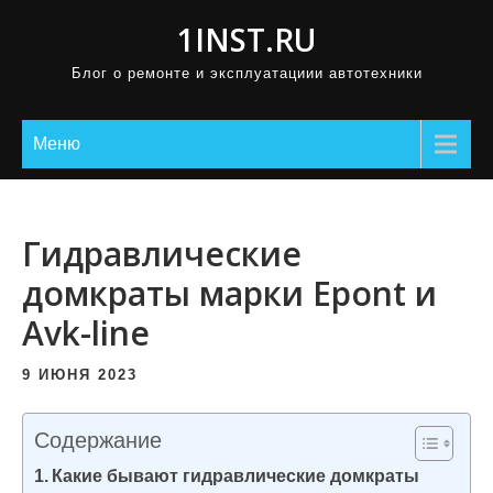
П
1INST.RU
р
Блог о ремонте и эксплуатациии автотехники
о
м
о
Меню
т
а
т
Гидравлические
ь
домкраты марки Epont и
к
Avk-line
с
о
9 ИЮНЯ 2023
д
е
Содержание
р
Какие бывают гидравлические домкраты
ж