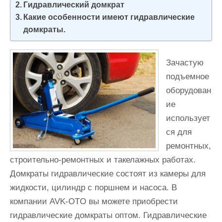
Гидравлический домкрат
и
Какие особенности имеют гидравлические
м
домкраты.
о
м
у
Зачастую
подъемное
оборудован
ие
использует
ся для
ремонтных,
строительно-ремонтных и такелажных работах.
Домкраты гидравлические состоят из камеры для
жидкости, цилиндр с поршнем и насоса. В
компании AVK-OTO вы можете приобрести
гидравлические домкраты оптом. Гидравлические