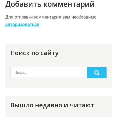
Добавить комментарий
и
г
Для отправки комментария вам необходимо
а
авторизоваться
.
ц
и
я
Поиск по сайту
п
о
з
а
п
и
Вышло недавно и читают
с