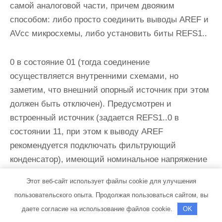
самой аналоговой части, причем двояким
способом: либо просто соединить выводы
AREF
и
AVcc
микросхемы, либо установить биты
REFS1..
0
в состояние 01 (тогда соединение
осуществляется внутренними схемами, но
заметим, что внешний опорный источник при этом
должен быть отключен). Предусмотрен и
встроенный источник (задается
REFS1..0
в
состоянии 11, при этом к выводу
AREF
рекомендуется подключать фильтрующий
конденсатор), имеющий номинальное напряжение
2,56В с большим разбросом от 2,4 до 2,7 В.
Этот веб-сайт использует файлы cookie для улучшения
пользовательского опыта. Продолжая пользоваться сайтом, вы
Источник
даете согласие на использование файлов cookie.
OK
REFS1
REFS0
опорного