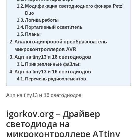
и
Модификация светодиодного фонаря Petzl
м
Duo
Логика работы
о
Портативный осветитель
м
Планы
у
Аналого-цифровой преобразователь
микроконтроллеров AVR
Ацп на tiny13 и 16 светодиодов
Прикрепленные файлы:
Ацп на tiny13 и 16 светодиодов
Перечень радиоэлементов
Ацп на tiny13 и 16 светодиодов
igorkov.org – Драйвер
светодиода на
микроконтроллере ATtiny