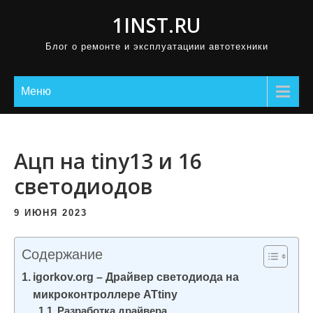
П
1INST.RU
р
Блог о ремонте и эксплуатациии автотехники
о
м
о
Меню
т
а
т
Ацп на tiny13 и 16
ь
светодиодов
к
с
9 ИЮНЯ 2023
о
д
Содержание
е
igorkov.org – Драйвер светодиода на
р
микроконтроллере ATtiny
ж
Разработка драйвера