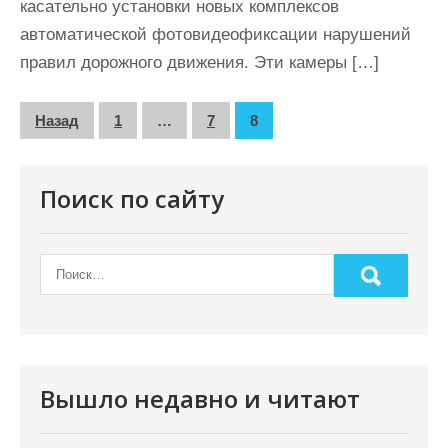
касательно установки новых комплексов
автоматической фотовидеофиксации нарушений
правил дорожного движения. Эти камеры […]
П
Назад
1
…
7
8
а
г
Поиск по сайту
и
н
а
ц
и
я
Вышло недавно и читают
з