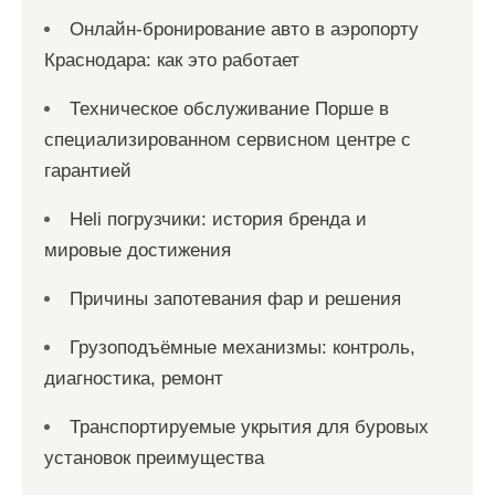
а
Онлайн‑бронирование авто в аэропорту
п
Краснодара: как это работает
и
с
Техническое обслуживание Порше в
специализированном сервисном центре с
е
гарантией
й
Heli погрузчики: история бренда и
мировые достижения
Причины запотевания фар и решения
Грузоподъёмные механизмы: контроль,
диагностика, ремонт
Транспортируемые укрытия для буровых
установок преимущества