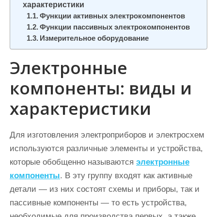
характеристики
и
Функции активных электрокомпонентов
м
Функции пассивных электрокомпонентов
о
Измерительное оборудование
м
у
Электронные
компоненты: виды и
характеристики
Для изготовления электроприборов и электросхем
используются различные элементы и устройства,
которые обобщенно называются
электронные
компоненты
. В эту группу входят как активные
детали — из них состоят схемы и приборы, так и
пассивные компоненты — то есть устройства,
необходимые для производства первых, а также