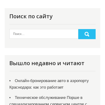
я
п
о
Поиск по сайту
з
а
п
и
с
я
Вышло недавно и читают
м
Онлайн‑бронирование авто в аэропорту
Краснодара: как это работает
Техническое обслуживание Порше в
специализированном сервисном центре с