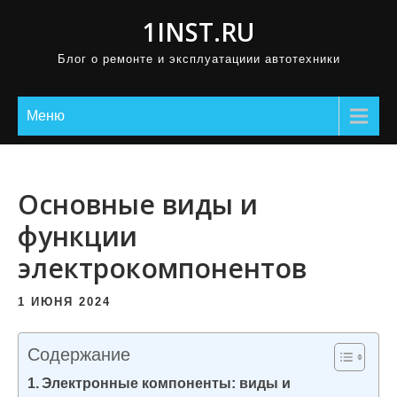
П
1INST.RU
р
Блог о ремонте и эксплуатациии автотехники
о
м
о
Меню
т
а
т
Основные виды и
ь
функции
к
электрокомпонентов
с
о
1 ИЮНЯ 2024
д
е
Содержание
р
Электронные компоненты: виды и
ж