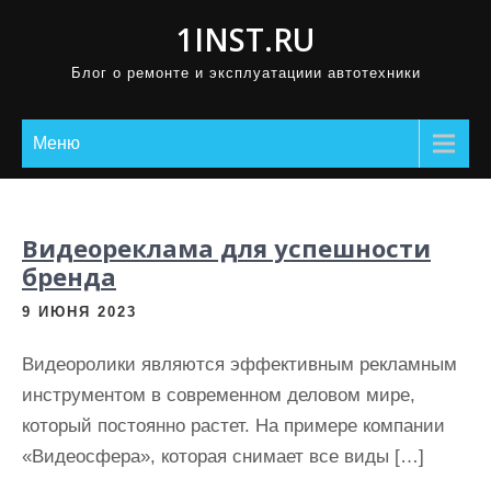
П
1INST.RU
р
Блог о ремонте и эксплуатациии автотехники
о
м
о
Меню
т
а
т
Видеореклама для успешности
ь
бренда
к
9 ИЮНЯ 2023
с
о
Видеоролики являются эффективным рекламным
д
инструментом в современном деловом мире,
е
который постоянно растет. На примере компании
р
«Видеосфера», которая снимает все виды […]
ж